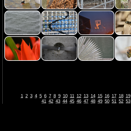
1
2
3
4
5
6
7
8
9
10
11
12
13
14
15
16
17
18
19
41
42
43
44
45
46
47
48
49
50
51
52
53