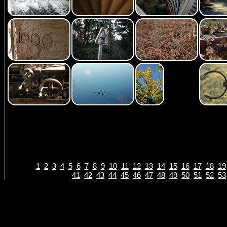
1
2
3
4
5
6
7
8
9
10
11
12
13
14
15
16
17
18
19
41
42
43
44
45
46
47
48
49
50
51
52
53