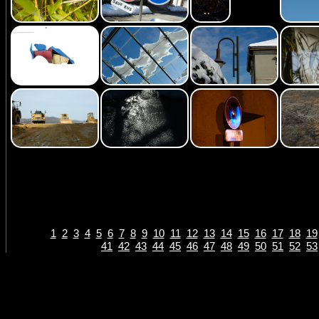
1
2
3
4
5
6
7
8
9
10
11
12
13
14
15
16
17
18
19
41
42
43
44
45
46
47
48
49
50
51
52
53